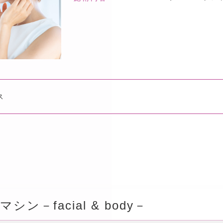
ス
－facial & body－