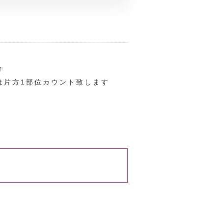
分
は片方1部位カウント致します