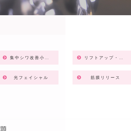
集中シワ改善小顔プラン
リフトアップ・痩身マシン－facial & body－
光フェイシャル
筋膜リリース
題